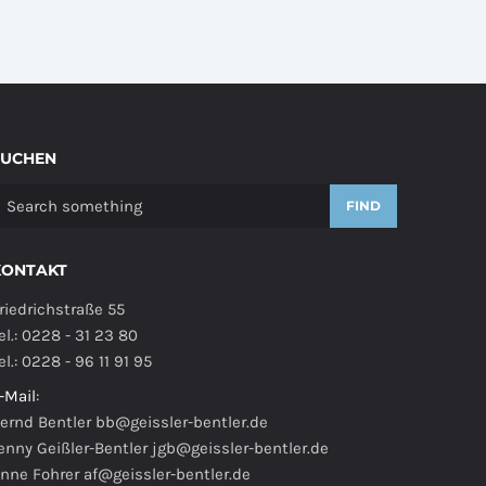
SUCHEN
FIND
KONTAKT
riedrichstraße 55
el.: 0228 - 31 23 80
el.: 0228 - 96 11 91 95
-Mail
:
ernd Bentler
bb@geissler-bentler.de
enny Geißler-Bentler
jgb@geissler-bentler.de
nne Fohrer
af@geissler-bentler.de