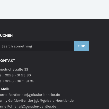
SUCHEN
FIND
KONTAKT
riedrichstraße 55
el.: 0228 - 31 23 80
el.: 0228 - 96 11 91 95
-Mail
:
ernd Bentler
bb@geissler-bentler.de
enny Geißler-Bentler
jgb@geissler-bentler.de
nne Fohrer
af@geissler-bentler.de