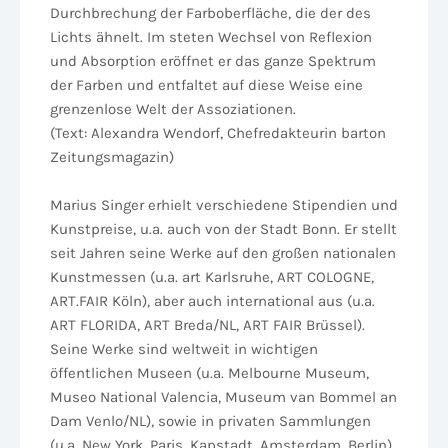
Durchbrechung der Farboberfläche, die der des
Lichts ähnelt. Im steten Wechsel von Reflexion
und Absorption eröffnet er das ganze Spektrum
der Farben und entfaltet auf diese Weise eine
grenzenlose Welt der Assoziationen.
(Text: Alexandra Wendorf, Chefredakteurin barton
Zeitungsmagazin)
Marius Singer erhielt verschiedene Stipendien und
Kunstpreise, u.a. auch von der Stadt Bonn. Er stellt
seit Jahren seine Werke auf den großen nationalen
Kunstmessen (u.a. art Karlsruhe, ART COLOGNE,
ART.FAIR Köln), aber auch international aus (u.a.
ART FLORIDA, ART Breda/NL, ART FAIR Brüssel).
Seine Werke sind weltweit in wichtigen
öffentlichen Museen (u.a. Melbourne Museum,
Museo National Valencia, Museum van Bommel an
Dam Venlo/NL), sowie in privaten Sammlungen
(u.a. New York, Paris, Kapstadt, Amsterdam, Berlin)