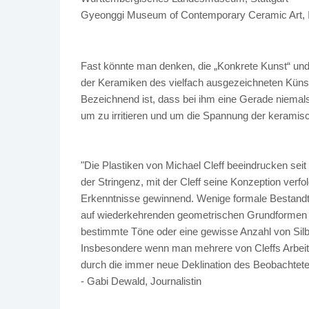
Gyeonggi Museum of Contemporary Ceramic Art, I
Fast könnte man denken, die „Konkrete Kunst“ und d
der Keramiken des vielfach ausgezeichneten Künstle
Bezeichnend ist, dass bei ihm eine Gerade niemals 
um zu irritieren und um die Spannung der keramisc
"Die Plastiken von Michael Cleff beeindrucken seit 
der Stringenz, mit der Cleff seine Konzeption verf
Erkenntnisse gewinnend. Wenige formale Bestandte
auf wiederkehrenden geometrischen Grundformen – 
bestimmte Töne oder eine gewisse Anzahl von Silbe
Insbesondere wenn man mehrere von Cleffs Arbeit
durch die immer neue Deklination des Beobachtete
- Gabi Dewald, Journalistin