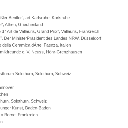
er Bentler", art Karlsruhe, Karlsruhe
", Athen, Griechenland
' Art de Vallauris, Grand Prix", Vallauris, Frankreich
n", Der MinisterPräsident des Landes NRW, Düsseldorf
 della Ceramica dÁrte, Faenza, Italien
ramikfreunde e. V. Neuss, Höhr-Grenzhausen
stforum Solothurn, Solothurn, Schweiz
Hannover
chen
thurn, Solothurn, Schweiz
 junger Kunst, Baden-Baden
La Borne, Frankreich
en