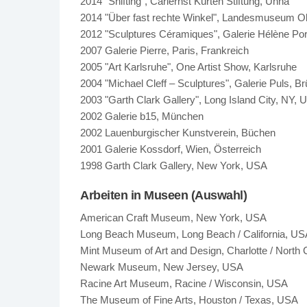
2014 "Shifting", Carlernst Kürten Stiftung, Unna
2014 "Über fast rechte Winkel", Landesmuseum O
2012 "Sculptures Céramiques", Galerie Hélène Por
2007 Galerie Pierre, Paris, Frankreich
2005 "Art Karlsruhe", One Artist Show, Karlsruhe
2004 "Michael Cleff – Sculptures", Galerie Puls, Br
2003 "Garth Clark Gallery", Long Island City, NY,
2002 Galerie b15, München
2002 Lauenburgischer Kunstverein, Büchen
2001 Galerie Kossdorf, Wien, Österreich
1998 Garth Clark Gallery, New York, USA
Arbeiten in Museen (Auswahl)
American Craft Museum, New York, USA
Long Beach Museum, Long Beach / California, US
Mint Museum of Art and Design, Charlotte / North 
Newark Museum, New Jersey, USA
Racine Art Museum, Racine / Wisconsin, USA
The Museum of Fine Arts, Houston / Texas, USA