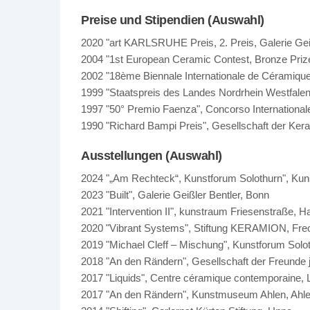
Preise und Stipendien (Auswahl)
2020 "art KARLSRUHE Preis, 2. Preis, Galerie Geißl
2004 "1st European Ceramic Contest, Bronze Prize
2002 "18ème Biennale Internationale de Céramique d 
1999 "Staatspreis des Landes Nordrhein Westfale
1997 "50° Premio Faenza", Concorso Internationale
1990 "Richard Bampi Preis", Gesellschaft der Ke
Ausstellungen (Auswahl)
2024 "„Am Rechteck“, Kunstforum Solothurn", Kun
2023 "Built", Galerie Geißler Bentler, Bonn
2021 "Intervention II", kunstraum Friesenstraße, 
2020 "Vibrant Systems", Stiftung KERAMION, Fre
2019 "Michael Cleff – Mischung", Kunstforum Solo
2018 "An den Rändern", Gesellschaft der Freunde
2017 "Liquids", Centre céramique contemporaine, 
2017 "An den Rändern", Kunstmuseum Ahlen, Ahl