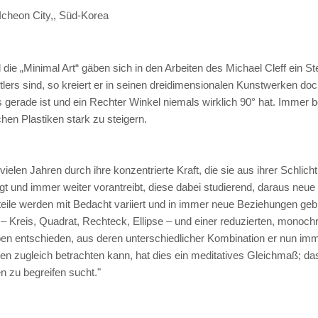
cheon City,, Süd-Korea
ie „Minimal Art“ gäben sich in den Arbeiten des Michael Cleff ein Ste
rs sind, so kreiert er in seinen dreidimensionalen Kunstwerken doch
gerade ist und ein Rechter Winkel niemals wirklich 90° hat. Immer b
hen Plastiken stark zu steigern.
vielen Jahren durch ihre konzentrierte Kraft, die sie aus ihrer Schlic
olgt und immer weiter vorantreibt, diese dabei studierend, daraus ne
ile werden mit Bedacht variiert und in immer neue Beziehungen gebra
Kreis, Quadrat, Rechteck, Ellipse – und einer reduzierten, monochro
n entschieden, aus deren unterschiedlicher Kombination er nun imme
en zugleich betrachten kann, hat dies ein meditatives Gleichmaß; 
n zu begreifen sucht."