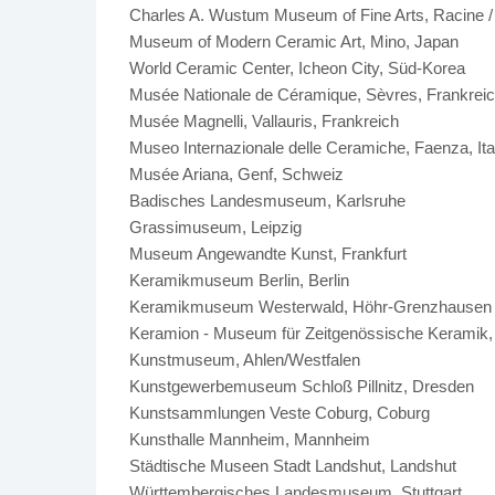
Charles A. Wustum Museum of Fine Arts, Racine 
Museum of Modern Ceramic Art, Mino, Japan
World Ceramic Center, Icheon City, Süd-Korea
Musée Nationale de Céramique, Sèvres, Frankrei
Musée Magnelli, Vallauris, Frankreich
Museo Internazionale delle Ceramiche, Faenza, Ita
Musée Ariana, Genf, Schweiz
Badisches Landesmuseum, Karlsruhe
Grassimuseum, Leipzig
Museum Angewandte Kunst, Frankfurt
Keramikmuseum Berlin, Berlin
Keramikmuseum Westerwald, Höhr-Grenzhausen
Keramion - Museum für Zeitgenössische Keramik,
Kunstmuseum, Ahlen/Westfalen
Kunstgewerbemuseum Schloß Pillnitz, Dresden
Kunstsammlungen Veste Coburg, Coburg
Kunsthalle Mannheim, Mannheim
Städtische Museen Stadt Landshut, Landshut
Württembergisches Landesmuseum, Stuttgart