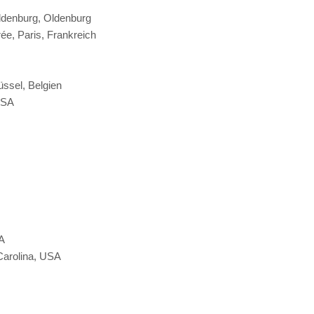
ldenburg, Oldenburg
ée, Paris, Frankreich
üssel, Belgien
 USA
A
Carolina, USA