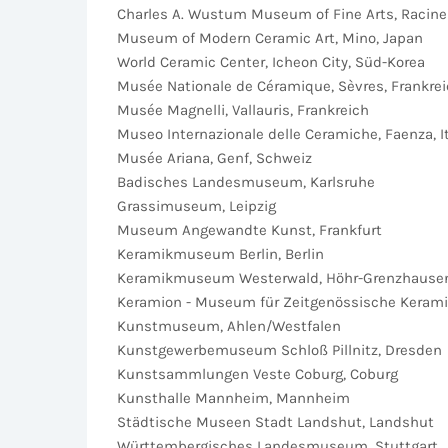
Charles A. Wustum Museum of Fine Arts, Racine
Museum of Modern Ceramic Art, Mino, Japan
World Ceramic Center, Icheon City, Süd-Korea
Musée Nationale de Céramique, Sèvres, Frankre
Musée Magnelli, Vallauris, Frankreich
Museo Internazionale delle Ceramiche, Faenza, I
Musée Ariana, Genf, Schweiz
Badisches Landesmuseum, Karlsruhe
Grassimuseum, Leipzig
Museum Angewandte Kunst, Frankfurt
Keramikmuseum Berlin, Berlin
Keramikmuseum Westerwald, Höhr-Grenzhause
Keramion - Museum für Zeitgenössische Kerami
Kunstmuseum, Ahlen/Westfalen
Kunstgewerbemuseum Schloß Pillnitz, Dresden
Kunstsammlungen Veste Coburg, Coburg
Kunsthalle Mannheim, Mannheim
Städtische Museen Stadt Landshut, Landshut
Württembergisches Landesmuseum, Stuttgart