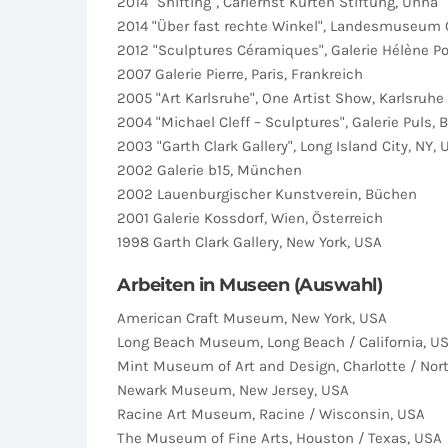
2014 "Shifting", Carlernst Kürten Stiftung, Unna
2014 "Über fast rechte Winkel", Landesmuseum 
2012 "Sculptures Céramiques", Galerie Hélène Por
2007 Galerie Pierre, Paris, Frankreich
2005 "Art Karlsruhe", One Artist Show, Karlsruhe
2004 "Michael Cleff – Sculptures", Galerie Puls, B
2003 "Garth Clark Gallery", Long Island City, NY,
2002 Galerie b15, München
2002 Lauenburgischer Kunstverein, Büchen
2001 Galerie Kossdorf, Wien, Österreich
1998 Garth Clark Gallery, New York, USA
Arbeiten in Museen (Auswahl)
American Craft Museum, New York, USA
Long Beach Museum, Long Beach / California, U
Mint Museum of Art and Design, Charlotte / Nort
Newark Museum, New Jersey, USA
Racine Art Museum, Racine / Wisconsin, USA
The Museum of Fine Arts, Houston / Texas, USA