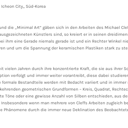
Icheon City,, Süd-Korea
d die „Minimal Art“ gäben sich in den Arbeiten des Michael Cleff
ausgezeichneten Künstlers sind, so kreiert er in seinen dreidim
bei ihm eine Gerade niemals gerade ist und ein Rechter Winkel ni
ieren und um die Spannung der keramischen Plastiken stark zu ste
t vielen Jahren durch ihre konzentrierte Kraft, die sie aus ihrer 
eption verfolgt und immer weiter vorantreibt, diese dabei studie
formale Bestandteile werden mit Bedacht variiert und in immer 
kehrenden geometrischen Grundformen – Kreis, Quadrat, Rechteck
mmte Töne oder eine gewisse Anzahl von Silben entschieden, aus d
. Insbesondere wenn man mehrere von Cleffs Arbeiten zugleich be
ie Phänomene durch die immer neue Deklination des Beobachtete