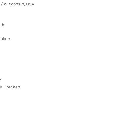
 / Wisconsin, USA
ich
talien
n
k, Frechen