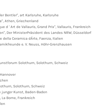
er Bentler", art Karlsruhe, Karlsruhe
e", Athen, Griechenland
d ' Art de Vallauris, Grand Prix", Vallauris, Frankreich
en", Der MinisterPräsident des Landes NRW, Düsseldorf
e della Ceramica dÁrte, Faenza, Italien
ramikfreunde e. V. Neuss, Höhr-Grenzhausen
unstforum Solothurn, Solothurn, Schweiz
, Hannover
echen
lothurn, Solothurn, Schweiz
e junger Kunst, Baden-Baden
 La Borne, Frankreich
len