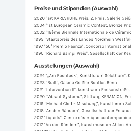
Preise und Stipendien (Auswahl)
2020 "art KARLSRUHE Preis, 2. Preis, Galerie Geißl
2004 "1st European Ceramic Contest, Bronze Priz
2002 "18ème Biennale Internationale de Céramique 
1999 "Staatspreis des Landes Nordrhein Westfal
1997 "50° Premio Faenza", Concorso International
1990 "Richard Bampi Preis", Gesellschaft der Ke
Ausstellungen (Auswahl)
2024 "„Am Rechteck“, Kunstforum Solothurn", K
2023 "Built", Galerie Geißler Bentler, Bonn
2021 "Intervention II", kunstraum Friesenstraße
2020 "Vibrant Systems", Stiftung KERAMION, Fr
2019 "Michael Cleff – Mischung", Kunstforum So
2018 "An den Rändern", Gesellschaft der Freund
2017 "Liquids", Centre céramique contemporaine,
2017 "An den Rändern", Kunstmuseum Ahlen, Ah