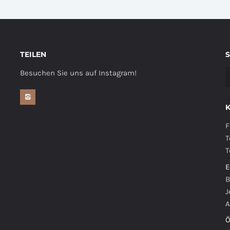
TEILEN
Besuchen Sie uns auf Instagram!
F
T
T
E
B
J
A
Ö