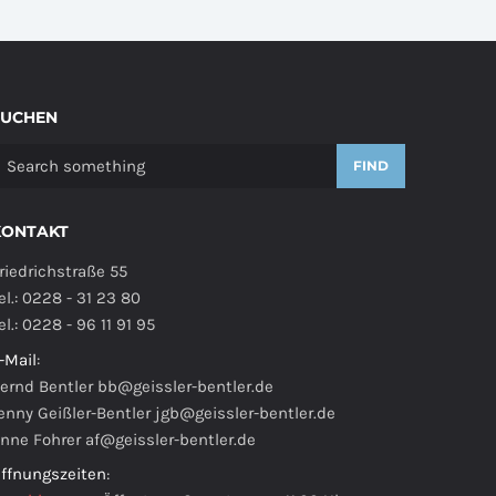
SUCHEN
FIND
KONTAKT
riedrichstraße 55
el.: 0228 - 31 23 80
el.: 0228 - 96 11 91 95
-Mail
:
ernd Bentler
bb@geissler-bentler.de
enny Geißler-Bentler
jgb@geissler-bentler.de
nne Fohrer
af@geissler-bentler.de
ffnungszeiten
: