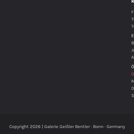
F
T
T
E
B
J
A
Ö
G
M
D
S
Copyright 2026 | Galerie Geißler Bentler · Bonn · Germany