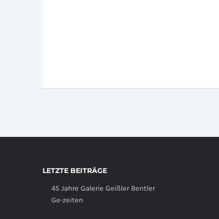
LETZTE BEITRÄGE
45 Jahre Galerie Geißler Bentler
Ge-zeiten