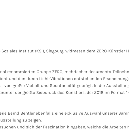
oziales Institut (KSI), Siegburg, widmeten dem ZERO-Künstler H
tional renommierten Gruppe ZERO, mehrfacher documenta-Teilnehme
Licht und den durch Licht-Vibrationen entstehenden Erscheinunge
 von großer Vielfalt und Spontaneität geprägt. In der Ausstellun
arunter der größte Siebdruck des Künstlers, der 2018 im Format 1
erie Bernd Bentler ebenfalls eine exklusive Auswahl unserer Sam
Ausstellung zu zeigen.
besuchen und sich der Faszination hingeben, welche die Arbeite