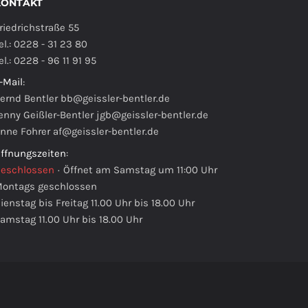
KONTAKT
riedrichstraße 55
el.: 0228 - 31 23 80
el.: 0228 - 96 11 91 95
-Mail
:
ernd Bentler
bb@geissler-bentler.de
enny Geißler-Bentler
jgb@geissler-bentler.de
nne Fohrer
af@geissler-bentler.de
ffnungszeiten
:
eschlossen
·
Öffnet am Samstag um 11:00 Uhr
ontags geschlossen
ienstag bis Freitag 11.00 Uhr bis 18.00 Uhr
amstag 11.00 Uhr bis 18.00 Uhr