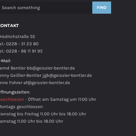
FIND
KONTAKT
riedrichstraße 55
el.: 0228 - 31 23 80
el.: 0228 - 96 11 91 95
-Mail
:
ernd Bentler
bb@geissler-bentler.de
enny Geißler-Bentler
jgb@geissler-bentler.de
nne Fohrer
af@geissler-bentler.de
ffnungszeiten
:
eschlossen
·
Öffnet am Samstag um 11:00 Uhr
ontags geschlossen
ienstag bis Freitag 11.00 Uhr bis 18.00 Uhr
amstag 11.00 Uhr bis 18.00 Uhr