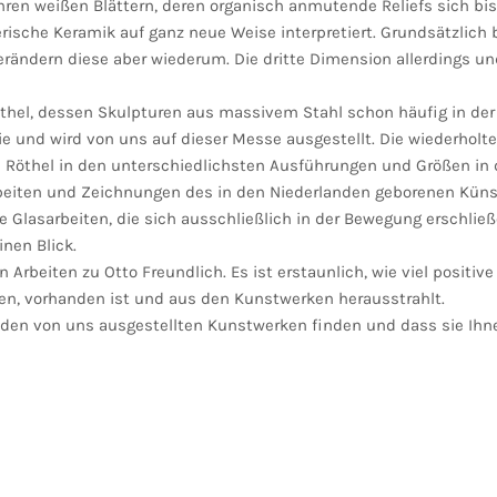
 ihren weißen Blättern, deren organisch anmutende Reliefs sich b
erische Keramik auf ganz neue Weise interpretiert. Grundsätzlich
rändern diese aber wiederum. Die dritte Dimension allerdings und
thel, dessen Skulpturen aus massivem Stahl schon häufig in der 
ie und wird von uns auf dieser Messe ausgestellt. Die wiederholte
s Röthel in den unterschiedlichsten Ausführungen und Größen in
rbeiten und Zeichnungen des in den Niederlanden geborenen Künstl
ine Glasarbeiten, die sich ausschließlich in der Bewegung erschlie
nen Blick.
n Arbeiten zu Otto Freundlich. Es ist erstaunlich, wie viel positiv
n, vorhanden ist und aus den Kunstwerken herausstrahlt.
n den von uns ausgestellten Kunstwerken finden und dass sie Ihne