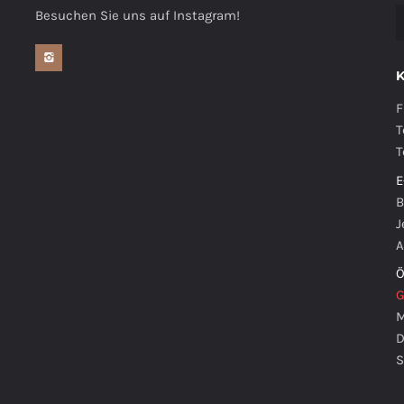
Besuchen Sie uns auf Instagram!
F
T
T
E
B
J
A
Ö
G
M
D
S